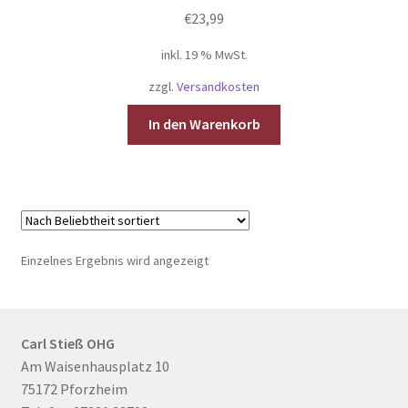
Gutschein
€
23,99
inkl. 19 % MwSt.
Ratgeber
zzgl.
Versandkosten
Unterm
Über Carl Stieß
In den Warenkorb
öffnen
Kontakt & Beratung
Einzelnes Ergebnis wird angezeigt
Carl Stieß OHG
Am Waisenhausplatz 10
75172 Pforzheim