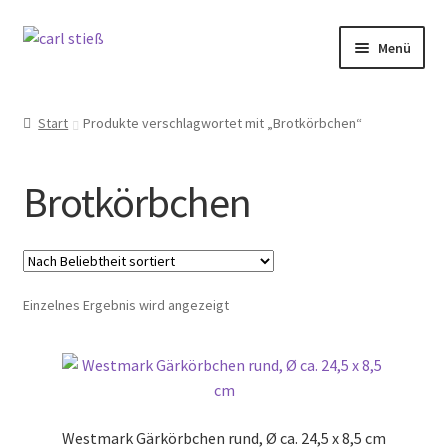
Zur
Zum
Menü
Navigation
Inhalt
springen
springen
Unterm
Messer
öffnen
Start
Produkte verschlagwortet mit „Brotkörbchen“
Unterm
Küche
öffnen
Brotkörbchen
Unterm
Backen
öffnen
Unterm
Selbstschutz
öffnen
Einzelnes Ergebnis wird angezeigt
Unser Schleifdienst
Marken
Angebote
Westmark Gärkörbchen rund, Ø ca. 24,5 x 8,5 cm