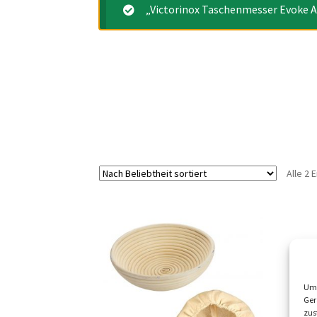
„Victorinox Taschenmesser Evoke A
Alle 2
Um 
Ger
zus