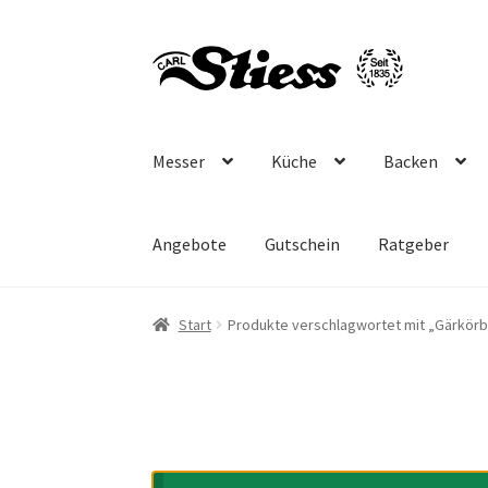
Zur
Zum
Navigation
Inhalt
springen
springen
Messer
Küche
Backen
Angebote
Gutschein
Ratgeber
Start
Produkte verschlagwortet mit „Gärkör