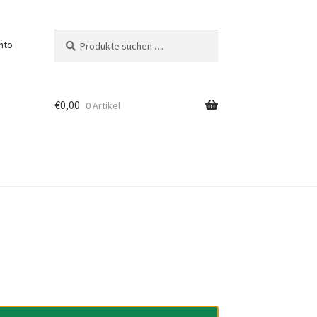
Suchen
Suchen
nto
nach:
€
0,00
0 Artikel