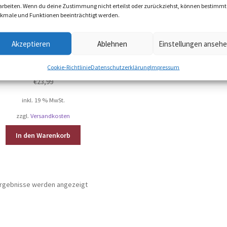
arbeiten. Wenn du deine Zustimmung nicht erteilst oder zurückziehst, können bestimmt
kmale und Funktionen beeinträchtigt werden.
Akzeptieren
Ablehnen
Einstellungen anseh
stmark Gärkörbchen rund, Ø
ca. 24,5 x 8,5 cm
Cookie-Richtlinie
Datenschutzerklärung
Impressum
€
23,99
inkl. 19 % MwSt.
zzgl.
Versandkosten
In den Warenkorb
Nach
 Ergebnisse werden angezeigt
Beliebtheit
sortiert