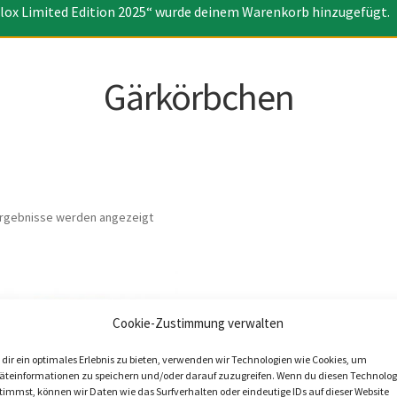
lox Limited Edition 2025“ wurde deinem Warenkorb hinzugefügt.
Gärkörbchen
Nach
 Ergebnisse werden angezeigt
Beliebtheit
sortiert
Cookie-Zustimmung verwalten
dir ein optimales Erlebnis zu bieten, verwenden wir Technologien wie Cookies, um
äteinformationen zu speichern und/oder darauf zuzugreifen. Wenn du diesen Technolog
timmst, können wir Daten wie das Surfverhalten oder eindeutige IDs auf dieser Website