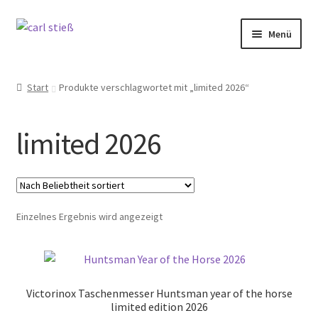
Zur
Zum
Menü
Navigation
Inhalt
springen
springen
Messer
Start
Produkte verschlagwortet mit „limited 2026“
Küche
limited 2026
Backen
Selbstschutz
Einzelnes Ergebnis wird angezeigt
Unser Schleifdienst
Marken
Victorinox Taschenmesser Huntsman year of the horse
Angebote
limited edition 2026