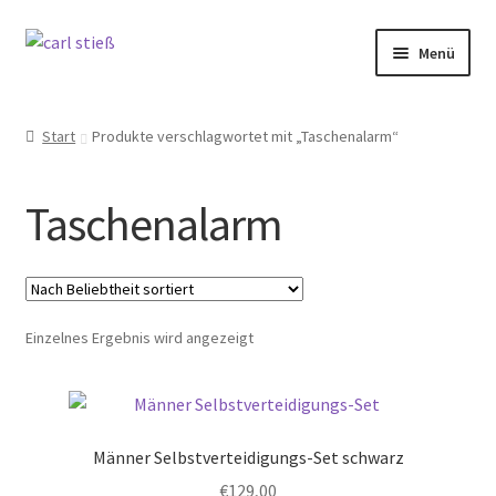
Zur
Zum
Menü
Navigation
Inhalt
springen
springen
Messer
Start
Produkte verschlagwortet mit „Taschenalarm“
Küche
Taschenalarm
Backen
Selbstschutz
Einzelnes Ergebnis wird angezeigt
Unser Schleifdienst
Marken
Männer Selbstverteidigungs-Set schwarz
Angebote
€
129,00