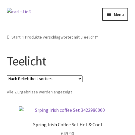
Zur
Zum
Menü
Navigation
Inhalt
springen
springen
Messer
Start
Produkte verschlagwortet mit „Teelicht“
Küche
Teelicht
Backen
Selbstschutz
Nach
Alle 2 Ergebnisse werden angezeigt
Unser Schleifdienst
Beliebtheit
sortiert
Marken
Spring Irish Coffee Set Hot & Cool
Angebote
€
49,90