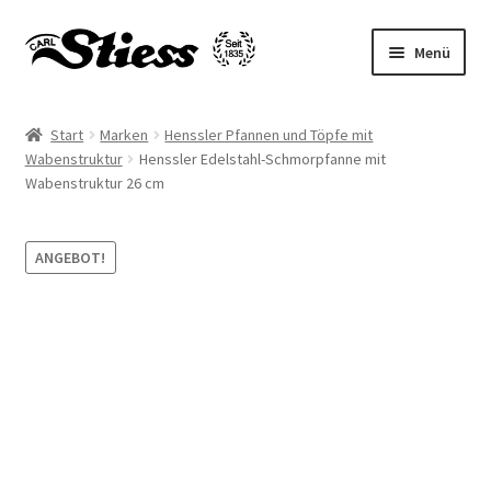
Zur
Zum
Menü
Navigation
Inhalt
springen
springen
Unterm
Messer
öffnen
Start
Marken
Henssler Pfannen und Töpfe mit
Unterm
Wabenstruktur
Henssler Edelstahl-Schmorpfanne mit
Küche
Wabenstruktur 26 cm
öffnen
Unterm
Backen
öffnen
ANGEBOT!
Unterm
Selbstschutz
öffnen
Unser Schleifdienst
Marken
Angebote