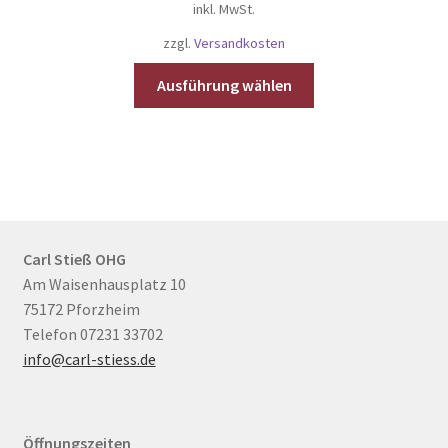
inkl. MwSt.
zzgl.
Versandkosten
Dieses
Ausführung wählen
Produkt
weist
mehrere
Varianten
auf.
Die
Optionen
Carl Stieß OHG
können
Am Waisenhausplatz 10
auf
75172 Pforzheim
der
Telefon 07231 33702
Produktseite
info@carl-stiess.de
gewählt
werden
Öffnungszeiten