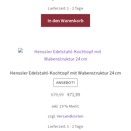
Lieferzeit:
1 - 2 Tage
In den Warenkorb
Henssler Edelstahl-Kochtopf mit Wabenstruktur 24 cm
ANGEBOT!
Ursprünglicher
Aktueller
€
79,99
€
71,99
Preis
Preis
inkl. 19 % MwSt.
war:
ist:
€79,99
€71,99.
zzgl.
Versandkosten
Lieferzeit:
1 - 2 Tage