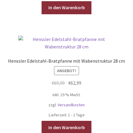
In den Warenkorb
Henssler Edelstahl-Bratpfanne mit Wabenstruktur 28 cm
ANGEBOT!
Ursprünglicher
Aktueller
€
69,99
€
62,99
Preis
Preis
inkl. 19 % MwSt.
war:
ist:
€69,99
€62,99.
zzgl.
Versandkosten
Lieferzeit:
1 - 2 Tage
In den Warenkorb