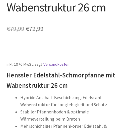
Wabenstruktur 26 cm
Ursprünglicher
Aktueller
€
79,99
€
72,99
Preis
Preis
war:
ist:
€79,99
€72,99.
inkl. 19 % MwSt.
zzgl.
Versandkosten
Henssler Edelstahl-Schmorpfanne mit
Wabenstruktur 26 cm
Hybride Antihaft-Beschichtung: Edelstahl-
Wabenstruktur für Langlebigkeit und Schutz
Stabiler Pfannenboden & optimale
Wärmeverteilung beim Braten
Mehrschichtiger Pfannenkörper Edelstahl &