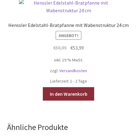
Henssler Edelstahl-Bratpfanne mit Wabenstruktur 24 cm
ANGEBOT!
Ursprünglicher
Aktueller
€
59,99
€
53,99
Preis
Preis
inkl. 19 % MwSt.
war:
ist:
€59,99
€53,99.
zzgl.
Versandkosten
Lieferzeit:
1 - 2 Tage
In den Warenkorb
Ähnliche Produkte