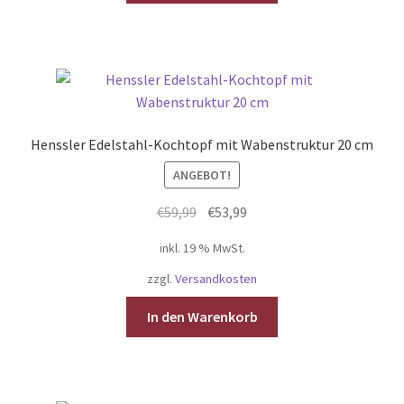
Henssler Edelstahl-Kochtopf mit Wabenstruktur 20 cm
ANGEBOT!
Ursprünglicher
Aktueller
€
59,99
€
53,99
Preis
Preis
inkl. 19 % MwSt.
war:
ist:
€59,99
€53,99.
zzgl.
Versandkosten
In den Warenkorb