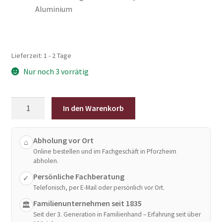
Aluminium
Lieferzeit:
1 - 2 Tage
Nur noch 3 vorrätig
Henssler
In den Warenkorb
Edelstahl-
Schmorpfanne
mit
Abholung vor Ort
⌂
Online bestellen und im Fachgeschäft in Pforzheim
Wabenstruktur
abholen.
26
Persönliche Fachberatung
cm
✓
Telefonisch, per E-Mail oder persönlich vor Ort.
Menge
Familienunternehmen seit 1835
🏛
Seit der 3. Generation in Familienhand – Erfahrung seit über