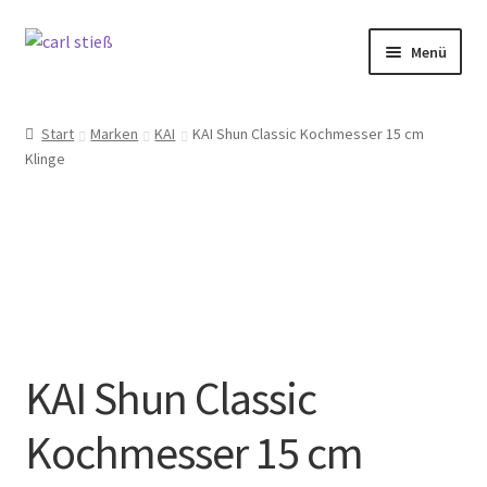
Zur
Zum
Menü
Navigation
Inhalt
springen
springen
Messer
Start
Marken
KAI
KAI Shun Classic Kochmesser 15 cm
Klinge
Küche
Backen
Selbstschutz
Unser Schleifdienst
KAI Shun Classic
Marken
Kochmesser 15 cm
Angebote