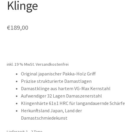
Klinge
Gutschein
Ratgeber
€
189,00
Über Carl Stieß
Kontakt & Beratung
inkl. 19 % MwSt.
Versandkostenfrei
Original japanischer Pakka-Holz Griff
Präzise strukturierte Damastlagen
Damastklinge aus hartem VG-Max Kernstahl
Aufwendiger 32 Lagen Damaszenerstahl
Klingenhärte 61±1 HRC für langandauernde Schärfe
Herkunftsland Japan, Land der
Damastschmiedekunst
Lieferzeit:
1 - 2 Tage