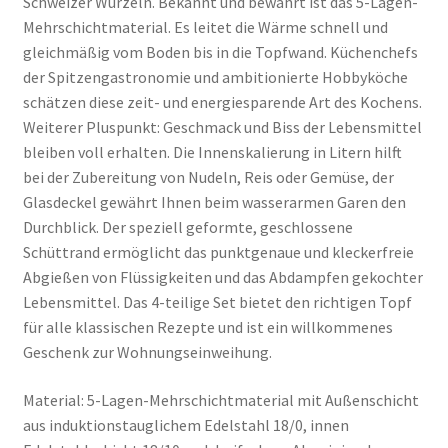
Schweizer Wurzeln. Bekannt und bewährt ist das 5-Lagen-
Mehrschichtmaterial. Es leitet die Wärme schnell und
gleichmäßig vom Boden bis in die Topfwand. Küchenchefs
der Spitzengastronomie und ambitionierte Hobbyköche
schätzen diese zeit- und energiesparende Art des Kochens.
Weiterer Pluspunkt: Geschmack und Biss der Lebensmittel
bleiben voll erhalten. Die Innenskalierung in Litern hilft
bei der Zubereitung von Nudeln, Reis oder Gemüse, der
Glasdeckel gewährt Ihnen beim wasserarmen Garen den
Durchblick. Der speziell geformte, geschlossene
Schüttrand ermöglicht das punktgenaue und kleckerfreie
Abgießen von Flüssigkeiten und das Abdampfen gekochter
Lebensmittel. Das 4-teilige Set bietet den richtigen Topf
für alle klassischen Rezepte und ist ein willkommenes
Geschenk zur Wohnungseinweihung.
Material: 5-Lagen-Mehrschichtmaterial mit Außenschicht
aus induktionstauglichem Edelstahl 18/0, innen