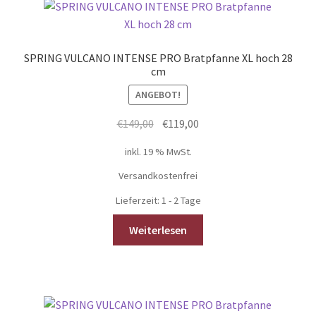
auf.
Die
Optionen
SPRING VULCANO INTENSE PRO Bratpfanne XL hoch 28
können
cm
auf
ANGEBOT!
der
Produktseite
Ursprünglicher
Aktueller
€
149,00
€
119,00
gewählt
Preis
Preis
inkl. 19 % MwSt.
werden
war:
ist:
€149,00
€119,00.
Versandkostenfrei
Lieferzeit:
1 - 2 Tage
Weiterlesen