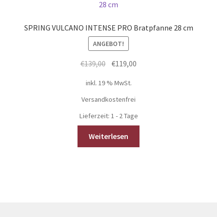
SPRING VULCANO INTENSE PRO Bratpfanne 28 cm
ANGEBOT!
Ursprünglicher
Aktueller
€
139,00
€
119,00
Preis
Preis
inkl. 19 % MwSt.
war:
ist:
€139,00
€119,00.
Versandkostenfrei
Lieferzeit:
1 - 2 Tage
Weiterlesen