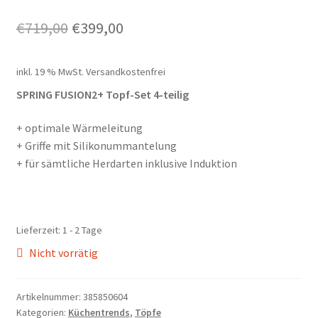
Gutschein
Ursprünglicher
Aktueller
€
719,00
€
399,00
Preis
Preis
Ratgeber
inkl. 19 % MwSt.
Versandkostenfrei
war:
ist:
Über Carl Stieß
SPRING FUSION2+ Topf-Set 4-teilig
€719,00
€399,00.
Kontakt & Beratung
+ optimale Wärmeleitung
+ Griffe mit Silikonummantelung
+ für sämtliche Herdarten inklusive Induktion
Lieferzeit:
1 - 2 Tage
Nicht vorrätig
Artikelnummer:
385850604
Kategorien:
Küchentrends
,
Töpfe