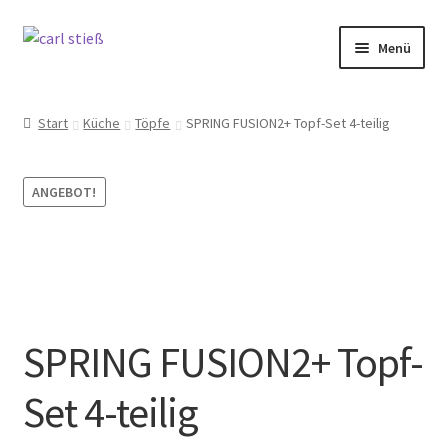
Zur
Zum
Menü
Navigation
Inhalt
springen
springen
Messer
Start
Küche
Töpfe
SPRING FUSION2+ Topf-Set 4-teilig
Küche
ANGEBOT!
Backen
Selbstschutz
Unser Schleifdienst
SPRING FUSION2+ Topf-
Marken
Set 4-teilig
Angebote