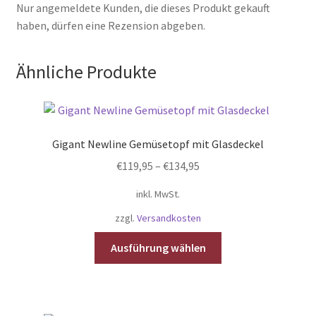
Nur angemeldete Kunden, die dieses Produkt gekauft
haben, dürfen eine Rezension abgeben.
Ähnliche Produkte
Gigant Newline Gemüsetopf mit Glasdeckel
€
119,95
–
€
134,95
inkl. MwSt.
zzgl.
Versandkosten
Dieses
Ausführung wählen
Produkt
weist
mehrere
Varianten