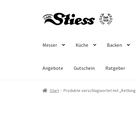
Zur
Zum
Navigation
Inhalt
springen
springen
Messer
Küche
Backen
Angebote
Gutschein
Ratgeber
Start
Produkte verschlagwortet mit „Rettun