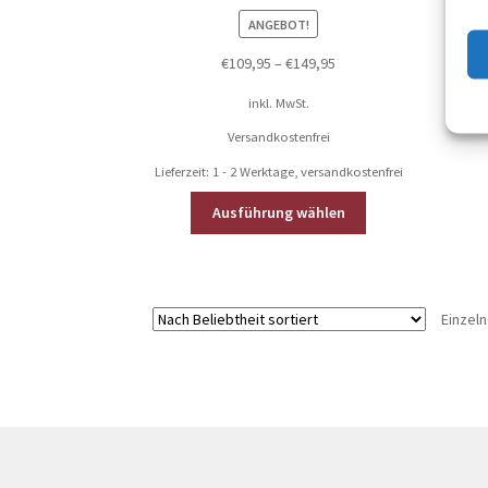
ANGEBOT!
€
109,95
–
€
149,95
inkl. MwSt.
Versandkostenfrei
Lieferzeit:
1 - 2 Werktage, versandkostenfrei
Dieses
Ausführung wählen
Produkt
weist
mehrere
Varianten
Einzel
auf.
Die
Optionen
können
auf
der
Produktseite