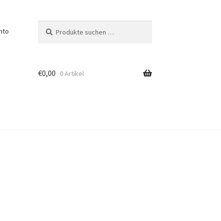
Suchen
Suchen
nto
nach:
€
0,00
0 Artikel