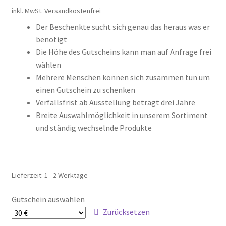
Gutschein
inkl. MwSt.
Versandkostenfrei
Der Beschenkte sucht sich genau das heraus was er
Ratgeber
benötigt
Die Höhe des Gutscheins kann man auf Anfrage frei
Unterm
Über Carl Stieß
wählen
öffnen
Mehrere Menschen können sich zusammen tun um
Kontakt & Beratung
einen Gutschein zu schenken
Verfallsfrist ab Ausstellung beträgt drei Jahre
Breite Auswahlmöglichkeit in unserem Sortiment
und ständig wechselnde Produkte
Lieferzeit:
1 - 2 Werktage
Gutschein auswählen
Zurücksetzen