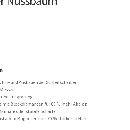
fer Nussbaum
um
s Ein- und Ausbauen der Schleifscheiben
 Messer
ff und Entgratung
e mit Blockdiamanten für 80 % mehr Abtrag
 Maimale oder stabile Schärfe
rastarken Magneten und 70 % stärkeren Halt