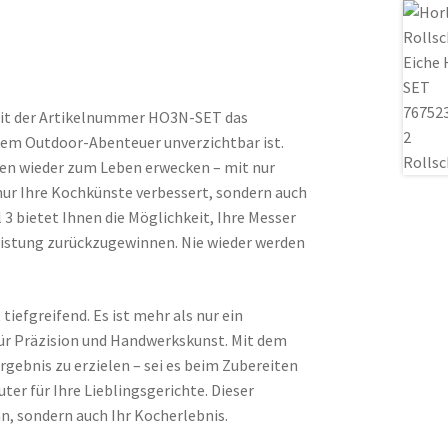
mit der Artikelnummer HO3N-SET das
edem Outdoor-Abenteuer unverzichtbar ist.
ngen wieder zum Leben erwecken – mit nur
 nur Ihre Kochkünste verbessert, sondern auch
 3 bietet Ihnen die Möglichkeit, Ihre Messer
Leistung zurückzugewinnen. Nie wieder werden
iefgreifend. Es ist mehr als nur ein
 für Präzision und Handwerkskunst. Mit dem
Ergebnis zu erzielen – sei es beim Zubereiten
ter für Ihre Lieblingsgerichte. Dieser
nn, sondern auch Ihr Kocherlebnis.