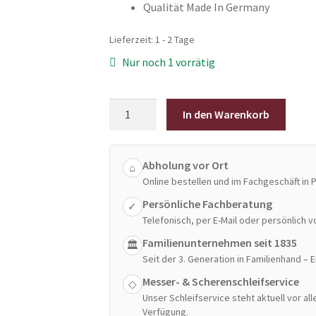
Qualität Made In Germany
Lieferzeit:
1 - 2 Tage
Nur noch 1 vorrätig
Horl
In den Warenkorb
3
Rollschleifer
Nussbaum
Abholung vor Ort
⌂
Menge
Online bestellen und im Fachgeschäft in 
Persönliche Fachberatung
✓
Telefonisch, per E-Mail oder persönlich vo
Familienunternehmen seit 1835
🏛
Seit der 3. Generation in Familienhand – 
Messer- & Scherenschleifservice
◇
Unser Schleifservice steht aktuell vor a
Verfügung.