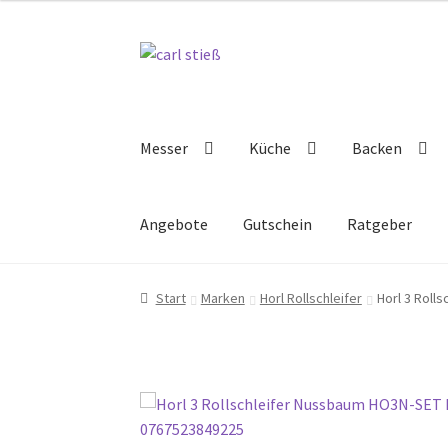
Zur
Zum
Navigation
Inhalt
springen
springen
Messer
Küche
Backen
Angebote
Gutschein
Ratgeber
Start
Marken
Horl Rollschleifer
Horl 3 Roll