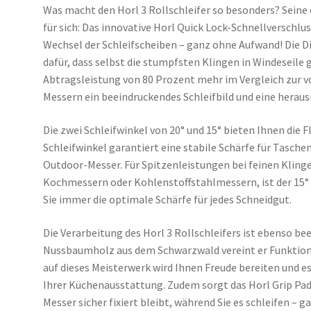
Was macht den Horl 3 Rollschleifer so besonders? Sein
für sich: Das innovative Horl Quick Lock-Schnellverschl
Wechsel der Schleifscheiben – ganz ohne Aufwand! Die
dafür, dass selbst die stumpfsten Klingen in Windeseile 
Abtragsleistung von 80 Prozent mehr im Vergleich zur vo
Messern ein beeindruckendes Schleifbild und eine heraus
Die zwei Schleifwinkel von 20° und 15° bieten Ihnen die Fl
Schleifwinkel garantiert eine stabile Schärfe für Tasc
Outdoor-Messer. Für Spitzenleistungen bei feinen Klinge
Kochmessern oder Kohlenstoffstahlmessern, ist der 15° S
Sie immer die optimale Schärfe für jedes Schneidgut.
Die Verarbeitung des Horl 3 Rollschleifers ist ebenso b
Nussbaumholz aus dem Schwarzwald vereint er Funktiona
auf dieses Meisterwerk wird Ihnen Freude bereiten und e
Ihrer Küchenausstattung. Zudem sorgt das Horl Grip Pad
Messer sicher fixiert bleibt, während Sie es schleifen – g