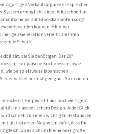
e einzigartigen Verkaufsargumente sprechen
uss-System ermöglicht einen blitzschnellen
 Diamantscheibe mit Blockdiamanten sorgt
geschärft werden können. Mit einer
rherigen Generation verleiht sie Ihren
ragende Schärfe.
exibilität, die Sie benötigen: Der 20°
henmesser, europäische Kochmesser sowie
n, wie beispielsweise japanischen
chleifwinkel perfekt geeignet. So erzielen
eeindruckend: Hergestellt aus hochwertigem
lität mit ästhetischem Design. Jeder Blick
s wird schnell zu einem wichtigen Bestandteil
 mit ultrastarken Magneten dafür, dass Ihr
anz gleich, ob es sich um kleine oder große