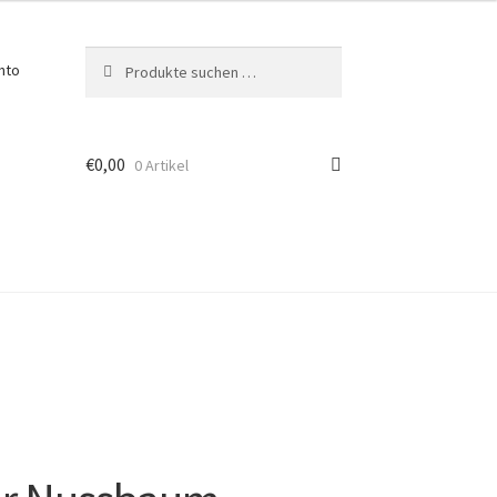
Suchen
Suchen
nto
nach:
€
0,00
0 Artikel