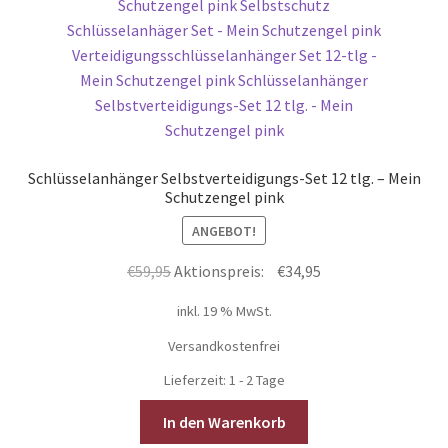
Schlüsselanhänger Selbstverteidigungs-Set 12 tlg. – Mein
Schutzengel pink
ANGEBOT!
Ursprünglicher
Aktueller
€
59,95
Aktionspreis:
€
34,95
Preis
Preis
inkl. 19 % MwSt.
war:
ist:
€59,95
€34,95.
Versandkostenfrei
Lieferzeit:
1 - 2 Tage
In den Warenkorb