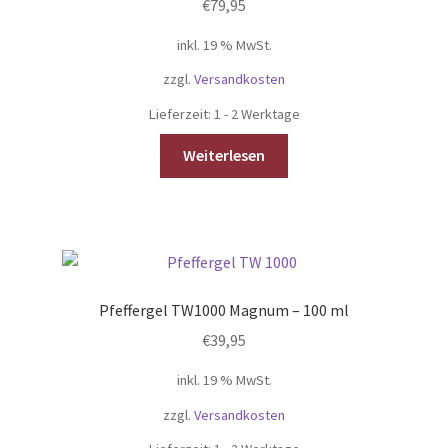
€
79,95
können
auf
inkl. 19 % MwSt.
der
zzgl.
Versandkosten
Produktseite
gewählt
Lieferzeit:
1 - 2 Werktage
werden
Weiterlesen
Pfeffergel TW1000 Magnum – 100 ml
€
39,95
inkl. 19 % MwSt.
zzgl.
Versandkosten