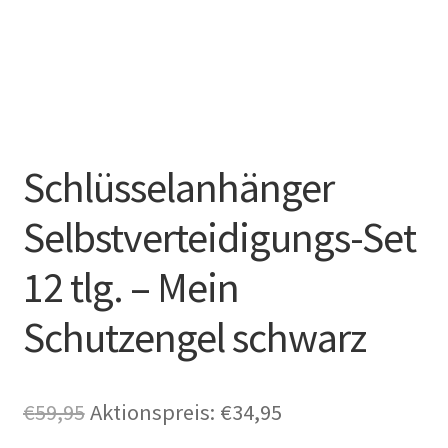
Schlüsselanhänger
Selbstverteidigungs-Set
12 tlg. – Mein
Schutzengel schwarz
Ursprünglicher
Aktueller
€
59,95
Aktionspreis:
€
34,95
Preis
Preis