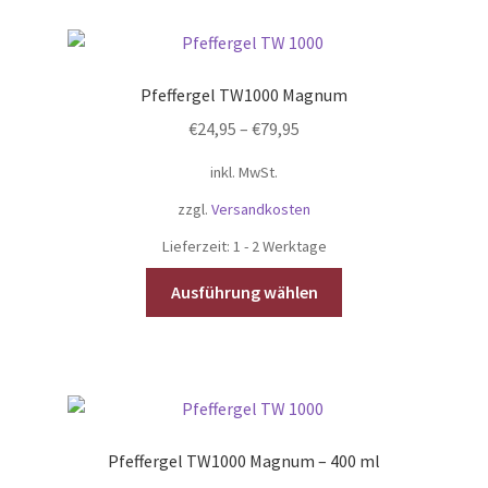
Pfeffergel TW1000 Magnum
€
24,95
–
€
79,95
inkl. MwSt.
zzgl.
Versandkosten
Lieferzeit:
1 - 2 Werktage
Dieses
Ausführung wählen
Produkt
weist
mehrere
Varianten
auf.
Die
Pfeffergel TW1000 Magnum – 400 ml
Optionen