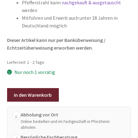
Pfefferstrahl kann
nachgekauft & ausgetauscht
werden
Mitführen und Erwerb auch unter 18 Jahren in
Deutschland möglich
Dieser Artikel kann nur per Banküberweisung /
Echtzeitüberweisung erworben werden.
Lieferzeit:
1 - 2 Tage
Nur noch 1 vorrätig
Schlüsselanhänger
In den Warenkorb
Selbstverteidigungs-
Set
12
Abholung vor Ort
⌂
Online bestellen und im Fachgeschäft in Pforzheim
tlg.
abholen.
-
Persönliche Fachberatung
Mein