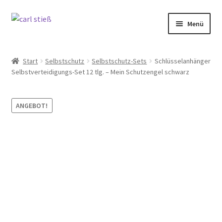
Zur
Zum
Menü
Navigation
Inhalt
springen
springen
Unterm
Messer
öffnen
Start
Selbstschutz
Selbstschutz-Sets
Schlüsselanhänger
Unterm
Selbstverteidigungs-Set 12 tlg. – Mein Schutzengel schwarz
Küche
öffnen
Unterm
Backen
ANGEBOT!
öffnen
Unterm
Selbstschutz
öffnen
Unser Schleifdienst
Marken
Angebote