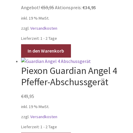
Ursprünglicher
Aktueller
Angebot!
€
59,95
Aktionspreis:
€
34,95
Preis
Preis
inkl. 19 % MwSt.
war:
ist:
zzgl.
Versandkosten
€59,95
€34,95.
Lieferzeit:
1 - 2 Tage
In den Warenkorb
Piexon Guardian Angel 4
Pfeffer-Abschussgerät
€
49,95
inkl. 19 % MwSt.
zzgl.
Versandkosten
Lieferzeit:
1 - 2 Tage