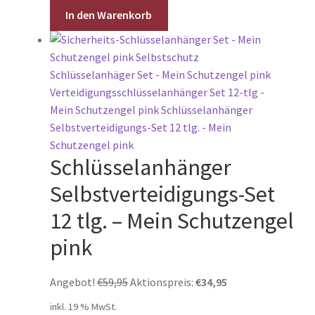
In den Warenkorb
Schlüsselanhänger
Selbstverteidigungs-Set
12 tlg. – Mein Schutzengel
pink
Ursprünglicher
Aktueller
Angebot!
€
59,95
Aktionspreis:
€
34,95
Preis
Preis
inkl. 19 % MwSt.