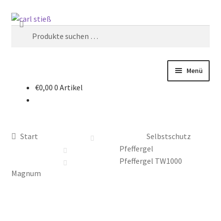
Zur
Zum
Suchen
Navigation
Inhalt
Suchen
springen
springen
nach:
Menü
€
0,00
0 Artikel
Messer
Küche
Start
Selbstschutz
Backen
Pfeffergel
Pfeffergel TW1000
Selbstschutz
Magnum
Unser Schleifdienst