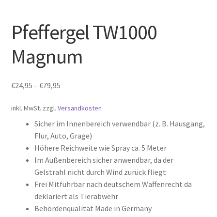
Marken
Pfeffergel TW1000
Angebote
Magnum
Gutschein
Ratgeber
€
24,95
–
€
79,95
Über Carl Stieß
inkl. MwSt.
zzgl.
Versandkosten
Sicher im Innenbereich verwendbar (z. B. Hausgang,
Kontakt & Beratung
Flur, Auto, Grage)
Höhere Reichweite wie Spray ca. 5 Meter
Im Außenbereich sicher anwendbar, da der
Gelstrahl nicht durch Wind zurück fliegt
Frei Mitführbar nach deutschem Waffenrecht da
deklariert als Tierabwehr
Behördenqualität Made in Germany