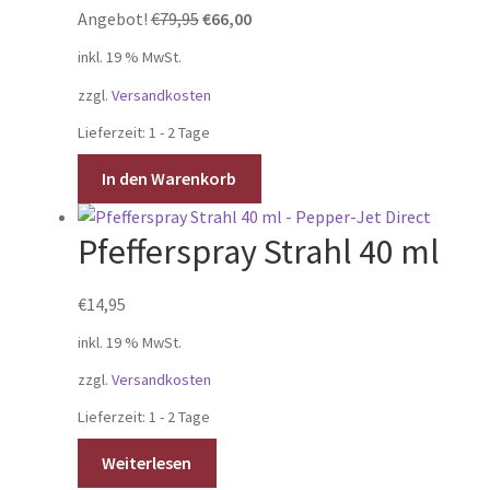
Ursprünglicher
Aktueller
Angebot!
€
79,95
€
66,00
Preis
Preis
inkl. 19 % MwSt.
war:
ist:
zzgl.
Versandkosten
€79,95
€66,00.
Lieferzeit:
1 - 2 Tage
In den Warenkorb
Pfefferspray Strahl 40 ml
€
14,95
inkl. 19 % MwSt.
zzgl.
Versandkosten
Lieferzeit:
1 - 2 Tage
Weiterlesen