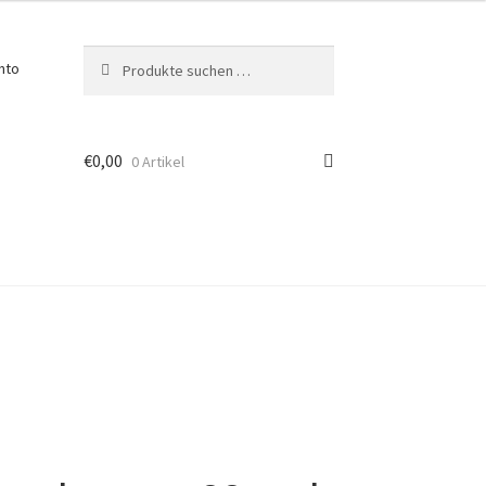
Suchen
Suchen
nto
nach:
€
0,00
0 Artikel