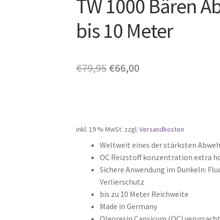
TW 1000 Bären A
🔍
bis 10 Meter
Ursprünglicher
Aktueller
€
79,95
€
66,00
Preis
Preis
war:
ist:
€79,95
€66,00.
inkl. 19 % MwSt.
zzgl.
Versandkosten
Weltweit eines der stärksten Abwe
OC Reizstoff konzentration extra h
Sichere Anwendung im Dunkeln: Fluo
Verlierschutz
bis zu 10 Meter Reichweite
Made in Germany
Oleoresin Capsicum (OC) verursach