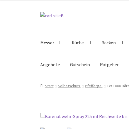
Zur
Zum
Navigation
Inhalt
springen
springen
Messer
Küche
Backen
Angebote
Gutschein
Ratgeber
Start
Selbstschutz
Pfeffergel
TW 1000 Bäre