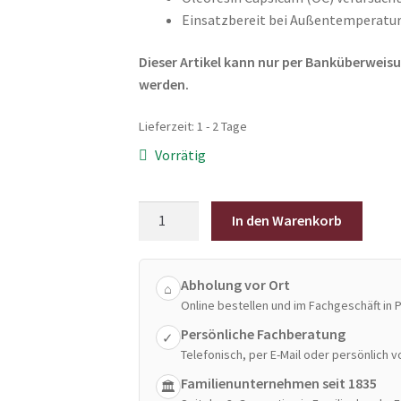
Einsatzbereit bei Außentemperaturen
Dieser Artikel kann nur per Banküberwei
werden.
Lieferzeit:
1 - 2 Tage
Vorrätig
TW
In den Warenkorb
1000
Bären
Abwehrspray
Abholung vor Ort
⌂
225
Online bestellen und im Fachgeschäft in 
ml
Persönliche Fachberatung
✓
bis
Telefonisch, per E-Mail oder persönlich vo
10
Familienunternehmen seit 1835
🏛
Meter