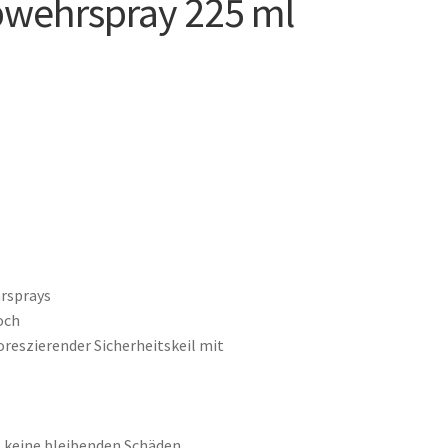
bwehrspray 225 ml
hrsprays
och
reszierender Sicherheitskeil mit
t keine bleibenden Schäden