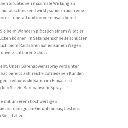
ischen Situationen maximale Wirkung zu
t nur abschreckend wirkt, sondern auch eine
nter – überall und immer einsatzbereit.
ie Sie beim Wandern plötzlich einem Wildtier
zücken können. In Sekundenschnelle schützen
. Auch beim Radfahren auf einsamen Wegen
n unverzichtbaren Schutz.
 geht. Unser Bärenabwehrspray wird unter
 hat bereits zahlreiche zufriedenen Kunden
egen freilaufende Bären im Einsatz ist.
rben Sie ein Bärenabwehr Spray.
ilie mit unserem hochwertigen
Sie mit dem guten Gefühl hinaus, bestens
 Sie jetzt zu!