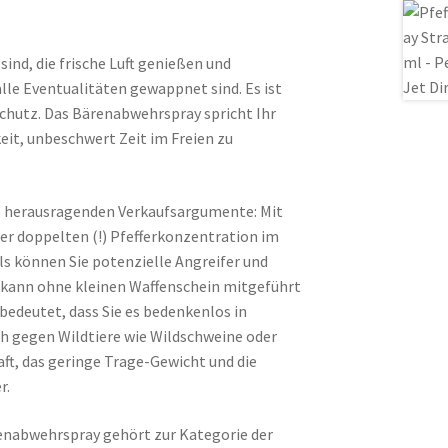
 sind, die frische Luft genießen und
alle Eventualitäten gewappnet sind. Es ist
 Schutz. Das Bärenabwehrspray spricht Ihr
eit, unbeschwert Zeit im Freien zu
e herausragenden Verkaufsargumente: Mit
er doppelten (!) Pfefferkonzentration im
ls können Sie potenzielle Angreifer und
nd kann ohne kleinen Waffenschein mitgeführt
s bedeutet, dass Sie es bedenkenlos in
h gegen Wildtiere wie Wildschweine oder
aft, das geringe Trage-Gewicht und die
r.
renabwehrspray gehört zur Kategorie der